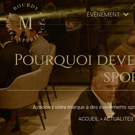
ÉVÉNEMENT
Pourquoi deve
spo
Associez votre marque à des événements sport
ACCUEIL
»
ACTUALITÉS