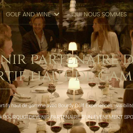
GOLF AND WINE
QUI NOUS SOMMES
nir partenaire 
rtif haut de gam
ifs haut de gamme avec Bourdy Golf Expériences : visibilité
»
POURQUOI DEVENIR PARTENAIRE D’UN ÉVÉNEMENT SPO