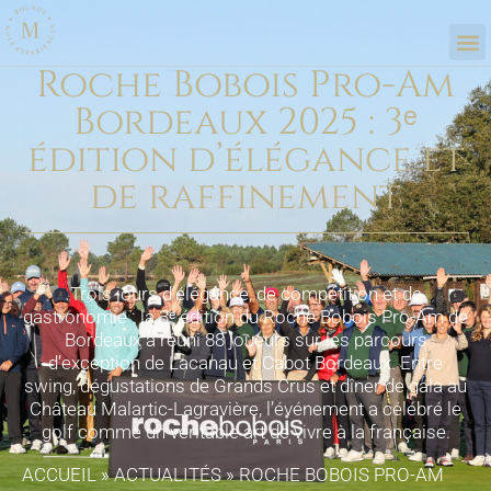
Roche Bobois Pro-Am
Bordeaux 2025 : 3ᵉ
édition d’élégance et
de raffinement
Trois jours d’élégance, de compétition et de
gastronomie : la 3ᵉ édition du Roche Bobois Pro-Am de
Bordeaux a réuni 88 joueurs sur les parcours
d’exception de Lacanau et Cabot Bordeaux. Entre
swing, dégustations de Grands Crus et dîner de gala au
Château Malartic-Lagravière, l’événement a célébré le
golf comme un véritable art de vivre à la française.
ACCUEIL
»
ACTUALITÉS
»
ROCHE BOBOIS PRO-AM